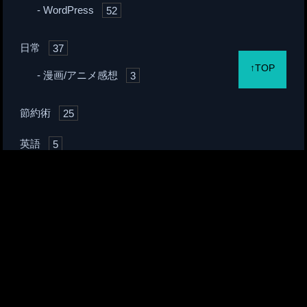
WordPress
52
日常
37
↑TOP
漫画/アニメ感想
3
節約術
25
英語
5
転職/スキルアップ
20
スポンサーリンク
よく読まれている記事