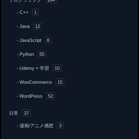
C++
1
Java
12
JavaScript
8
Python
55
Udemy × 学習
10
WooCommerce
15
WordPress
52
日常
37
漫画/アニメ感想
3