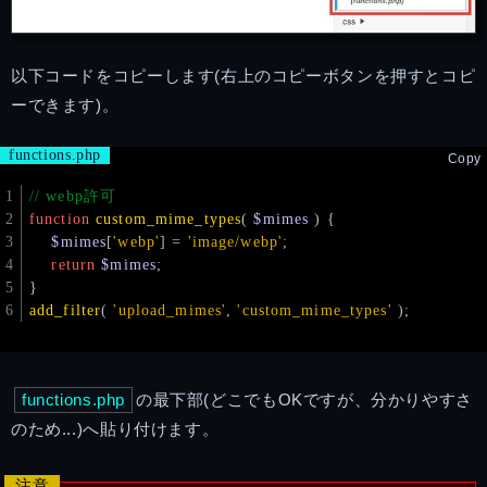
以下コードをコピーします(右上のコピーボタンを押すとコピ
ーできます)。
functions.php
Copy
// webp許可
function
custom_mime_types
(
$mimes
) 
{
$mimes
[
'webp'
] = 
'image/webp'
;
return
$mimes
;
}
add_filter
( 
'upload_mimes'
, 
'custom_mime_types'
 );
functions.php
の最下部(どこでもOKですが、分かりやすさ
のため...)へ貼り付けます。