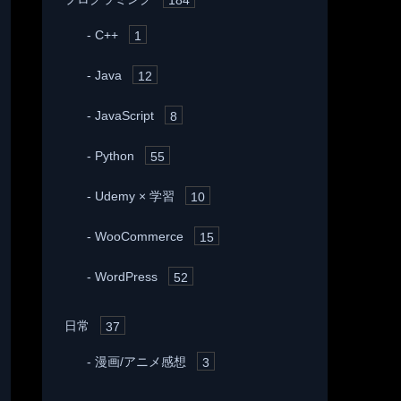
C++
1
Java
12
JavaScript
8
Python
55
Udemy × 学習
10
WooCommerce
15
WordPress
52
日常
37
漫画/アニメ感想
3