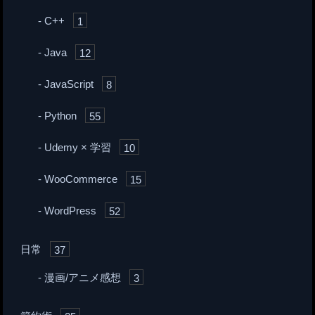
C++
1
Java
12
JavaScript
8
Python
55
Udemy × 学習
10
WooCommerce
15
WordPress
52
日常
37
漫画/アニメ感想
3