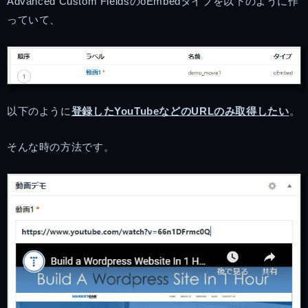
Advanced Custom FieldsのoEmbedタイプを以下のように作
っていて、
以下のように
登録したYouTubeなどのURLのみ取得したい
。
そんな時の方法です。