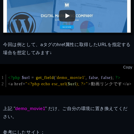
今回は例として、aタグのhref属性に取得したURLを指定する
場合を想定してみます↓
Copy
<?php
$url
 = 
get_field
(
'demo_movie1'
, 
false
, 
false
); 
?>
<a href=
"<?php echo esc_url(
$url
); ?>"
>動画リンクです</a>
上記 "
demo_movie1
" だけ、ご自分の環境に置き換えてくだ
さい。
参考にしたサイト：