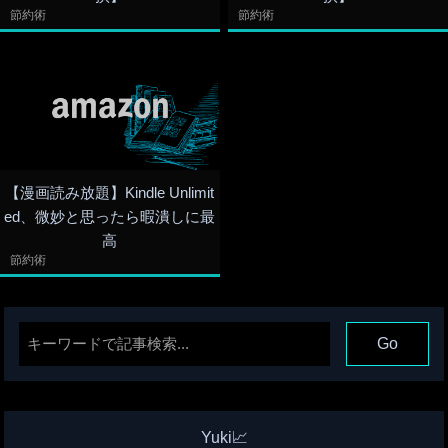
節約術
節約術
【漫画読み放題】Kindle Unlimit
ed、微妙と思ったら暇潰しに最
高
節約術
Yuki📈