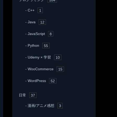
C++
1
Java
12
JavaScript
8
Python
55
Udemy × 学習
10
WooCommerce
15
WordPress
52
日常
37
漫画/アニメ感想
3