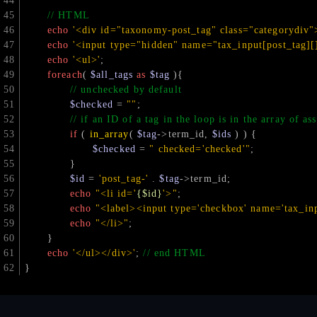
// HTML
echo
'<div id="taxonomy-post_tag" class="categorydiv"
echo
'<input type="hidden" name="tax_input[post_tag][
echo
'<ul>'
;
foreach
( 
$all_tags
as
$tag
 ){
// unchecked by default
$checked
 = 
""
;
// if an ID of a tag in the loop is in the array of a
if
 ( 
in_array
( 
$tag
->term_id, 
$ids
 ) ) {
$checked
 = 
" checked='checked'"
;
		}
$id
 = 
'post_tag-'
 . 
$tag
->term_id;
echo
"<li id='
{$id}
'>"
;
echo
"<label><input type='checkbox' name='tax_inpu
echo
"</li>"
;
	}
echo
'</ul></div>'
; 
// end HTML
}