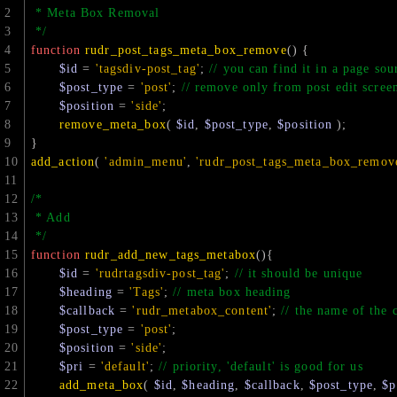
 * Meta Box Removal
 */
function
rudr_post_tags_meta_box_remove
(
) 
{
$id
 = 
'tagsdiv-post_tag'
; 
// you can find it in a page so
$post_type
 = 
'post'
; 
// remove only from post edit scree
$position
 = 
'side'
;
remove_meta_box
( 
$id
, 
$post_type
, 
$position
 );
}
add_action
( 
'admin_menu'
, 
'rudr_post_tags_meta_box_remov
/*
 * Add
 */
function
rudr_add_new_tags_metabox
(
)
{
$id
 = 
'rudrtagsdiv-post_tag'
; 
// it should be unique
$heading
 = 
'Tags'
; 
// meta box heading
$callback
 = 
'rudr_metabox_content'
; 
// the name of the 
$post_type
 = 
'post'
;
$position
 = 
'side'
;
$pri
 = 
'default'
; 
// priority, 'default' is good for us
add_meta_box
( 
$id
, 
$heading
, 
$callback
, 
$post_type
, 
$p