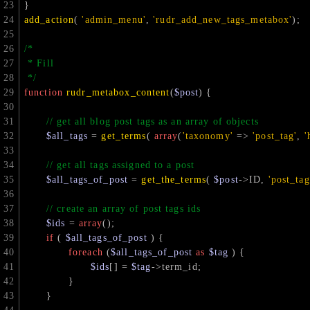
}
add_action
( 
'admin_menu'
, 
'rudr_add_new_tags_metabox'
);
/*
 * Fill
 */
function
rudr_metabox_content
(
$post
) 
{  
// get all blog post tags as an array of objects
$all_tags
 = 
get_terms
( 
array
(
'taxonomy'
 => 
'post_tag'
, 
'
// get all tags assigned to a post
$all_tags_of_post
 = 
get_the_terms
( 
$post
->ID, 
'post_tag
// create an array of post tags ids
$ids
 = 
array
();
if
 ( 
$all_tags_of_post
 ) {
foreach
 (
$all_tags_of_post
as
$tag
 ) {
$ids
[] = 
$tag
->term_id;
		}
	}