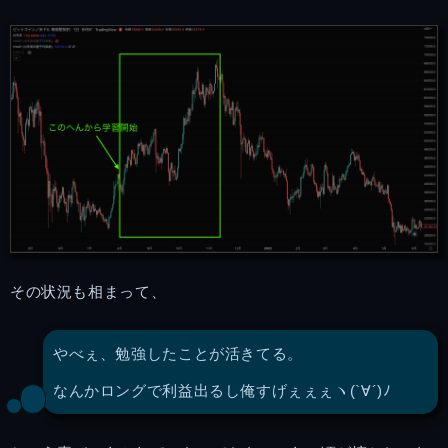
その状況も相まって、
やべぇ、勉強したことが活きてる。
なんかロングで利益出るし俺すげぇぇぇヽ(`∀´)ﾉ