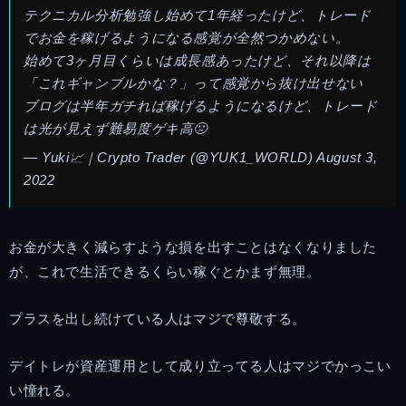
テクニカル分析勉強し始めて1年経ったけど、トレード
でお金を稼げるようになる感覚が全然つかめない。
始めて3ヶ月目くらいは成長感あったけど、それ以降は
「これギャンブルかな？」って感覚から抜け出せない
ブログは半年ガチれば稼げるようになるけど、トレード
は光が見えず難易度ゲキ高🤢
— Yuki📈｜Crypto Trader (@YUK1_WORLD)
August 3,
2022
お金が大きく減らすような損を出すことはなくなりました
が、これで生活できるくらい稼ぐとかまず無理。
プラスを出し続けている人はマジで尊敬する。
デイトレが資産運用として成り立ってる人はマジでかっこい
い憧れる。