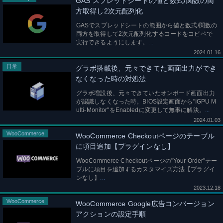
GAS スプレッドシートの値と数式/関数の両
方取得し2次元配列化
GASでスプレッドシートの範囲から値と数式/関数の
両方を取得して2次元配列化するコードをコピペで
実行できるようにします。
2024.01.16
日常
グラボ搭載後、元々できてた画面出力ができ
なくなった時の対処法
グラボ増設後、元々できていたオンボード画面出力
が認識しなくなった時。BIOS設定画面から"IGPU M
ulti-Monitor"をEnabledに変更して無事に解決。
2024.01.03
WooCommerce
WooCommerce Checkoutページのテーブル
に項目追加【プラグインなし】
WooCommerce Checkoutページの"Your Order"テー
ブルに項目を追加するカスタマイズ方法【プラグイ
ンなし】
2023.12.18
WooCommerce
WooCommerce Google広告コンバージョン
アクションの設定手順