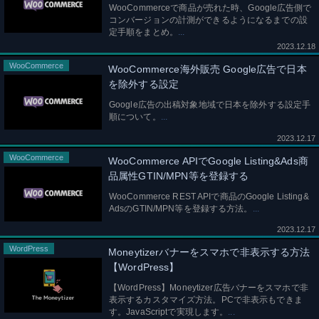
WooCommerceで商品が売れた時、Google広告側で
コンバージョンの計測ができるようになるまでの設
定手順をまとめ。
2023.12.18
WooCommerce
WooCommerce海外販売 Google広告で日本
を除外する設定
Google広告の出稿対象地域で日本を除外する設定手
順について。
2023.12.17
WooCommerce
WooCommerce APIでGoogle Listing&Ads商
品属性GTIN/MPN等を登録する
WooCommerce REST APIで商品のGoogle Listing&
AdsのGTIN/MPN等を登録する方法。
2023.12.17
WordPress
Moneytizerバナーをスマホで非表示する方法
【WordPress】
【WordPress】Moneytizer広告バナーをスマホで非
表示するカスタマイズ方法。PCで非表示もできま
す。JavaScriptで実現します。