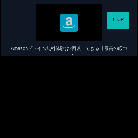
↑TOP
Amazonプライム無料体験は2回以上できる【最高の暇つ
ぶし】
Audible/オーディブル無料体験は2回目も可【1度試さなき
ゃ損】