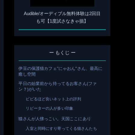
Audible/オーディブル無料体験は2回目
も可【1度試さなきゃ損】
ー もくじ ー
伊豆の保護猫カフェ"にゃおん"さん、最高に
癒し空間
平日の始業前から待ってるお客さん(ファ
ン？)がいた
ビビるほど良いネット上の評判
リピーターの人が多い印象
猫さんが人懐っこい。天国ここにあり
入室と同時にすり寄ってくる猫さんたち