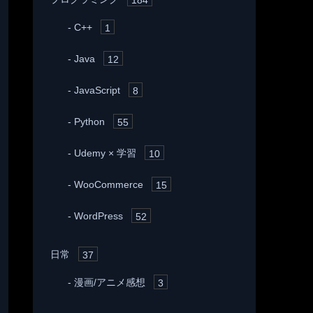
C++
1
Java
12
JavaScript
8
Python
55
Udemy × 学習
10
WooCommerce
15
WordPress
52
日常
37
漫画/アニメ感想
3