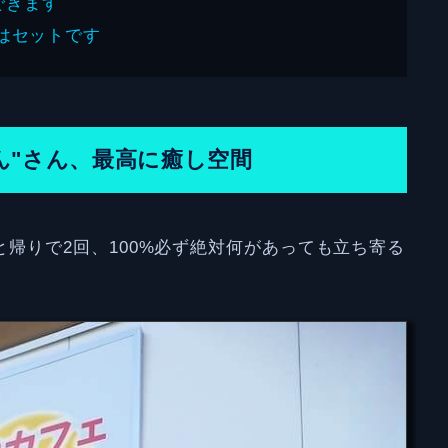
もできます
はセットです
ん"さん、最高に癒し空間
帰りで2回、100%必ず絶対何があっても立ち寄る